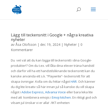
Lägg till teckensnitt i Google + några kreativa
nyheter
av
Åsa Olofsson
|
dec 19, 2024
|
Nyheter
|
0
Kommentarer
Du vet väl att du kan lägga till teckensnitt i dina Google-
produkter!? Om du t.ex. vill låta dina elever träna handstil
och därför vill ha ett handstilsliknande teckensnitt kan du
kanske använda ett s.k. ”Playwrite”- teckensnitt för att
skapa övningar. Kolla om du hittar något
HÄR
. Och känner
du dig lite kreativ så här innan jul så kanske du vill skapa
något i
Adobe Express
,
Advania Voice
eller bara leka lite
med att kombinera emojis i
Emoji kitchen
. En riktigt god och
vilsam jul önskar vi er alla! /IKT-enheten