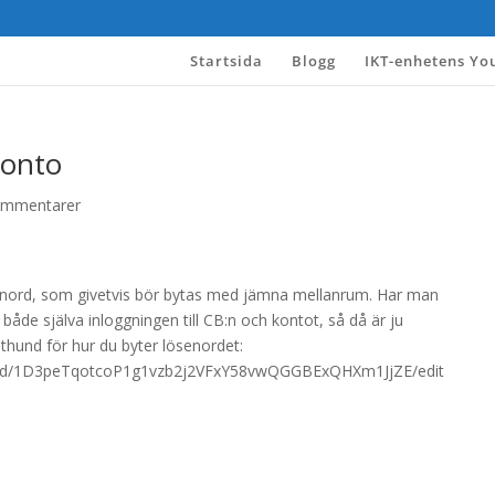
Startsida
Blogg
IKT-enhetens Yo
konto
ommentarer
enord, som givetvis bör bytas med jämna mellanrum. Har man
de själva inloggningen till CB:n och kontot, så då är ju
athund för hur du byter lösenordet:
nt/d/1D3peTqotcoP1g1vzb2j2VFxY58vwQGGBExQHXm1JjZE/edit