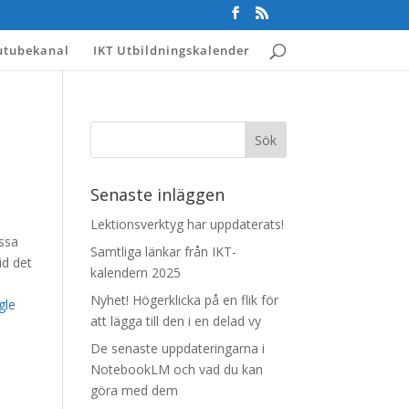
utubekanal
IKT Utbildningskalender
Senaste inläggen
Lektionsverktyg har uppdaterats!
issa
Samtliga länkar från IKT-
id det
kalendern 2025
Nyhet! Högerklicka på en flik för
gle
att lägga till den i en delad vy
De senaste uppdateringarna i
NotebookLM och vad du kan
göra med dem