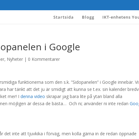
Startsida
Blogg
IKT-enhetens Yo
idopanelen i Google
der
,
Nyheter
|
0 Kommentarer
rsmidiga funktionerna som den s.k. ”Sidopanelen” i Google innebär. V
a har tänkt att det ju är smidigt att kunna se t.ex. sin kalender bredv
et mer! I
denna video
skrapar jag bara lite på ytan bland alla
men möjligen är dessa de bästa… Och ni; använder ni inte redan
Goo
går det inte att tjuvkika i förväg, men kolla gärna in de redan öppnade