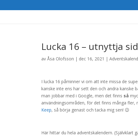
Lucka 16 – utnyttja s
av
Åsa Olofsson
|
dec 16, 2021
|
Adventskalen
I lucka 16 påminner vi om att inte missa de supe
kanske inte ens har sett den och andra kanske bar
man jobbar med i Google, men det finns
så
myck
användningsområden, för det finns många fler, 
Keep
, så börja genast och tacka mig sen! 😉
Här hittar du hela adventskalendern. (Självklart 