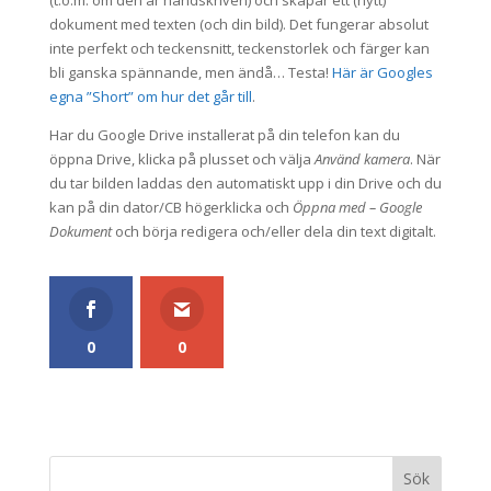
(t.o.m. om den är handskriven) och skapar ett (nytt)
dokument med texten (och din bild). Det fungerar absolut
inte perfekt och teckensnitt, teckenstorlek och färger kan
bli ganska spännande, men ändå… Testa!
Här är Googles
egna ”Short” om hur det går till
.
Har du Google Drive installerat på din telefon kan du
öppna Drive, klicka på plusset och välja
Använd kamera
. När
du tar bilden laddas den automatiskt upp i din Drive och du
kan på din dator/CB högerklicka och
Öppna med – Google
Dokument
och börja redigera och/eller dela din text digitalt.
0
0